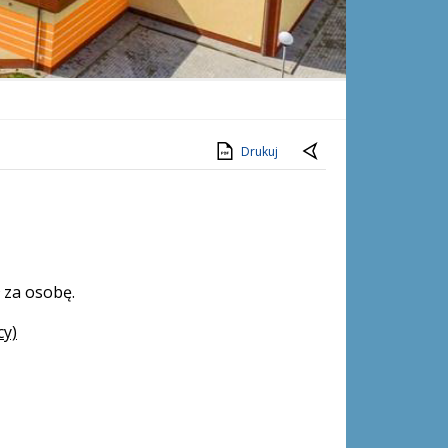
Drukuj
 za osobę.
cy)