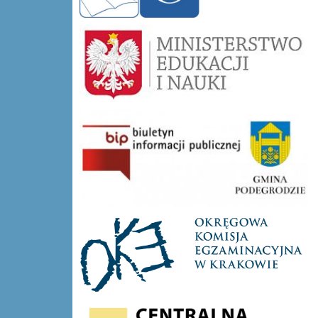
mein-logo
bip-Długołęka-Świerkla
oke
cke