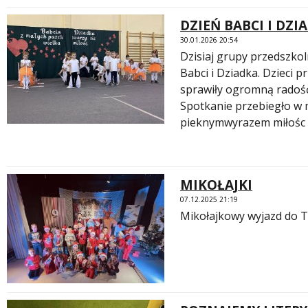
DZIEŃ BABCI I DZI
30.01.2026 20:54
Dzisiaj grupy przedszko
Babci i Dziadka. Dzieci 
sprawiły ogromną radoś
Spotkanie przebiegło w m
pieknymwyrazem miłośc
MIKOŁAJKI
07.12.2025 21:19
Mikołajkowy wyjazd do