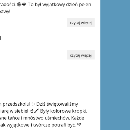
adości. 😄💙 To był wyjątkowy dzień pełen
bawy!
czytaj więcej
I
czytaj więcej
 przedszkolu! ✨ Dziś świętowaliśmy
arę w siebie! 🎨🖍️ Były kolorowe kropki,
sne tańce i mnóstwo uśmiechów. Każde
ak wyjątkowe i twórcze potrafi być. 💛