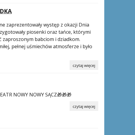
ADKA
lne zaprezentowały występ z okazji Dnia
przygotowały piosenki oraz tańce, którymi
ć zaproszonym babciom i dziadkom.
iłej, pełnej uśmiechów atmosferze i było
czytaj więcej
 TEATR NOWY NOWY SĄCZ🎁🎁🎁
czytaj więcej