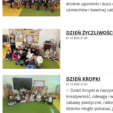
drobne upominki i dużo r
uśmiechów i świetnej za
DZIEŃ ŻYCZLIWOŚC
01.12.2025 21:29
DZIEŃ KROPKI
01.12.2025 21:03
✨ Dzień Kropki w naszym
kreatywność, odwagę i wi
zabawy plastyczne, rado
dziecko mogło pokazać, j