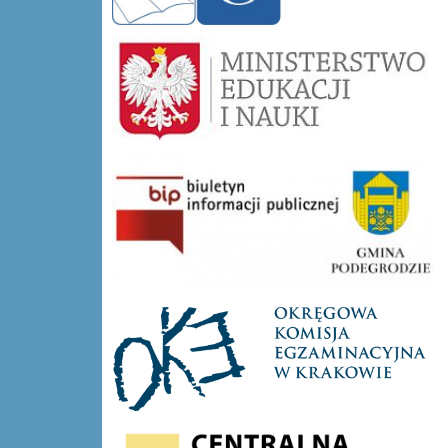
mein-logo
bip-Długołęka-Świerkla
oke
cke