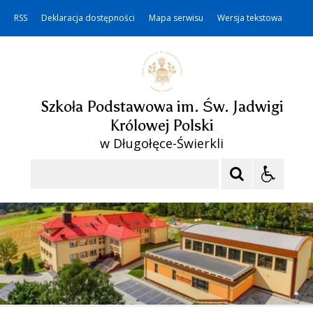
RSS
Deklaracja dostępności
Mapa serwisu
Wersja tekstowa
Szkoła Podstawowa im. Św. Jadwigi
Królowej Polski
w Długołęce-Świerkli
Szukaj