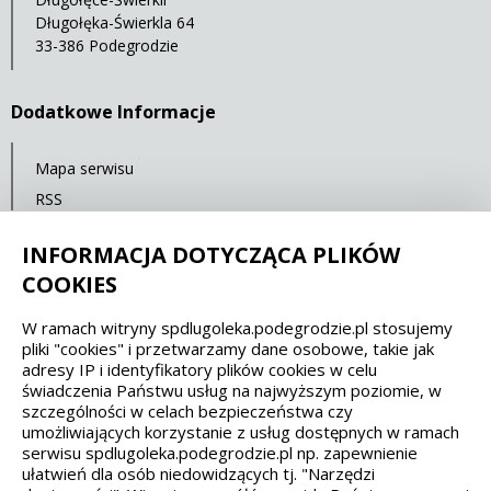
Długołęka-Świerkla 64
33-386 Podegrodzie
Dodatkowe Informacje
Mapa serwisu
RSS
Statystyki oglądalności
INFORMACJA DOTYCZĄCA PLIKÓW
Ostatnia aktualizacja: 06.10.2021 12:00
COOKIES
W ramach witryny spdlugoleka.podegrodzie.pl stosujemy
Spełniamy standardy dostępności oraz W3C
pliki "cookies" i przetwarzamy dane osobowe, takie jak
adresy IP i identyfikatory plików cookies w celu
WCAG 2.1
SECTION 508
EAA/EN 301549
świadczenia Państwu usług na najwyższym poziomie, w
szczególności w celach bezpieczeństwa czy
umożliwiających korzystanie z usług dostępnych w ramach
IS 5568
serwisu spdlugoleka.podegrodzie.pl np. zapewnienie
ułatwień dla osób niedowidzących tj. "Narzędzi