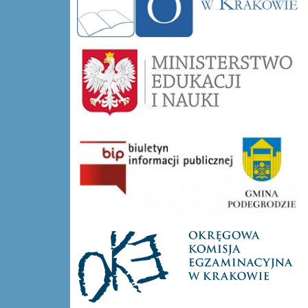
mein-logo
bip-Długołęka-Świerkla
oke